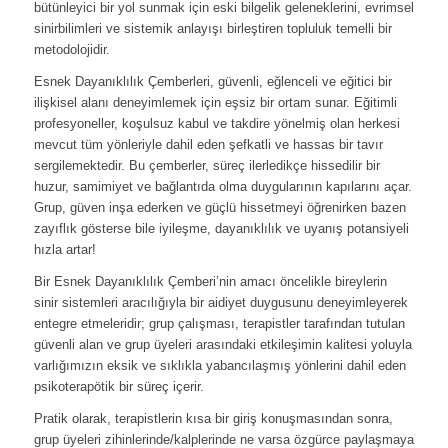
bütünleyici bir yol sunmak için eski bilgelik geleneklerini, evrimsel
sinirbilimleri ve sistemik anlayışı birleştiren topluluk temelli bir
metodolojidir.
Esnek Dayanıklılık Çemberleri, güvenli, eğlenceli ve eğitici bir
ilişkisel alanı deneyimlemek için eşsiz bir ortam sunar. Eğitimli
profesyoneller, koşulsuz kabul ve takdire yönelmiş olan herkesi
mevcut tüm yönleriyle dahil eden şefkatli ve hassas bir tavır
sergilemektedir. Bu çemberler, süreç ilerledikçe hissedilir bir
huzur, samimiyet ve bağlantıda olma duygularının kapılarını açar.
Grup, güven inşa ederken ve güçlü hissetmeyi öğrenirken bazen
zayıflık gösterse bile iyileşme, dayanıklılık ve uyanış potansiyeli
hızla artar!
Bir Esnek Dayanıklılık Çemberi’nin amacı öncelikle bireylerin
sinir sistemleri aracılığıyla bir aidiyet duygusunu deneyimleyerek
entegre etmeleridir; grup çalışması, terapistler tarafından tutulan
güvenli alan ve grup üyeleri arasındaki etkileşimin kalitesi yoluyla
varlığımızın eksik ve sıklıkla yabancılaşmış yönlerini dahil eden
psikoterapötik bir süreç içerir.
Pratik olarak, terapistlerin kısa bir giriş konuşmasından sonra,
grup üyeleri zihinlerinde/kalplerinde ne varsa özgürce paylaşmaya