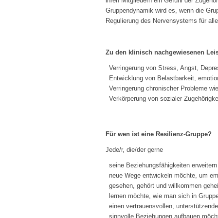
ihren Mitgliedern ein Gefühl der Zugehö
Gruppendynamik wird es, wenn die Gruppe
Regulierung des Nervensystems für alle 
Zu den klinisch nachgewiesenen Lei
Verringerung von Stress, Angst, Depr
Entwicklung von Belastbarkeit, emotio
Verringerung chronischer Probleme wi
Verkörperung von sozialer Zugehörigk
Für wen ist eine Resilienz-Gruppe?
Jede/r, die/der gerne
seine Beziehungsfähigkeiten erweiter
neue Wege entwickeln möchte, um empat
gesehen, gehört und willkommen gehei
lernen möchte, wie man sich in Grupp
einen vertrauensvollen, unterstützen
sinnvolle Beziehungen aufbauen möch