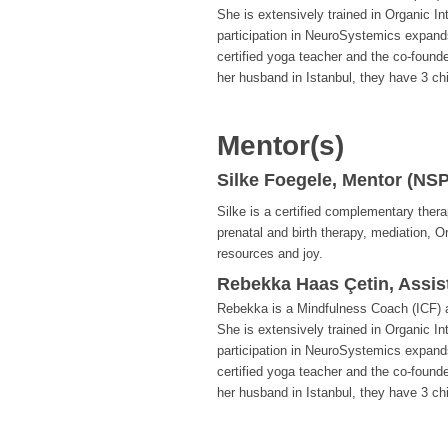
She is extensively trained in Organic I
participation in NeuroSystemics expands
certified yoga teacher and the co-found
her husband in Istanbul, they have 3 chi
Mentor(s)
Silke Foegele, Mentor (NSP
Silke is a certified complementary thera
prenatal and birth therapy, mediation, O
resources and joy.
Rebekka Haas Çetin, Assis
Rebekka is a Mindfulness Coach (ICF) an
She is extensively trained in Organic I
participation in NeuroSystemics expands
certified yoga teacher and the co-found
her husband in Istanbul, they have 3 chi