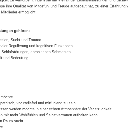
rigkeit zu verkörpern, indem sie die Vielfalt der Lebenserfahrungen und Sicht
 ihre Qualität von Mitgefühl und Freude aufgebaut hat, zu einer Erfahrung wie
Mitglieder ermöglicht.
stungen gehören:
ession, Sucht und Trauma
naler Regulierung und kognitiven Funktionen
e Schlafstörungen, chronischen Schmerzen
eit und Bedeutung
n möchte
hisch, vorurteilsfrei und mitfühlend zu sein
ssen werden möchte in einer echten Atmosphäre der Verletzlichkeit
en mit mehr Wohlfühlen und Selbstvertrauen aufhalten kann
den Raum sucht
te