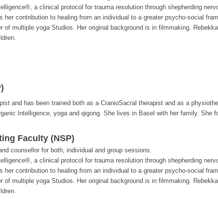
ntelligence®, a clinical protocol for trauma resolution through shepherding ne
 her contribution to healing from an individual to a greater psycho-social fra
er of multiple yoga Studios. Her original background is in filmmaking. Rebekk
ldren.
)
pist and has been trained both as a CranioSacral therapist and as a physiother
rganic Intelligence, yoga and qigong. She lives in Basel with her family. She f
ting Faculty (NSP)
d counsellor for both, individual and group sessions.
ntelligence®, a clinical protocol for trauma resolution through shepherding ne
 her contribution to healing from an individual to a greater psycho-social fra
er of multiple yoga Studios. Her original background is in filmmaking. Rebekk
ldren.