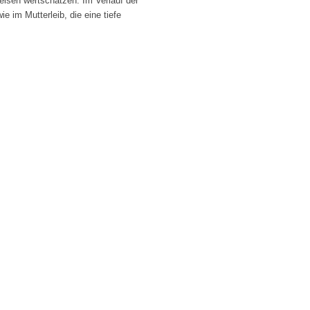
weisen wertschätzen. Im Verlauf der
 im Mutterleib, die eine tiefe