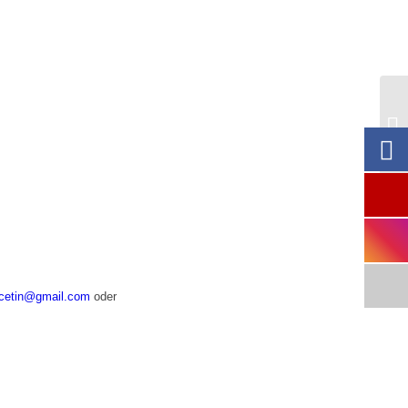
CA
Wo
cetin@gmail.com
oder