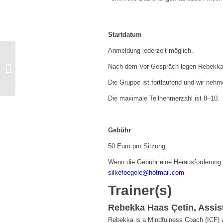
Startdatum
Anmeldung jederzeit möglich.
Free Pop Up Somatic Regulation for
Nach dem Vor-Gespräch legen Rebekka u
Developmental Trauma Workshop in
Collaboration...
Die Gruppe ist fortlaufend und wir ne
Die maximale Teilnehmerzahl ist 8–10.
Gebühr
50 Euro pro Sitzung
Wenn die Gebühr eine Herausforderung d
silkefoegele@hotmail.com
Trainer(s)
Rebekka Haas Çetin, Assis
Rebekka is a Mindfulness Coach (ICF) an