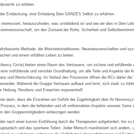
dynamik zu erleben.
Ort der Entdeckung, eine Einladung Dein GANZES Selbst zu erfahren.
 interessiert, herauszufinden, was sinnbildend ist und wie wir dies in Dein Le
ystemwissenschaft, um den Zustand der Ruhe, Sicherheit und Selbstbestimmu
tsbasierte Methode, die Weisheitstraditionen, Neurowissenschaften und sys
wachen und einem erfüllten Leben zu bieten.
iliency Circle) bieten einen Raum des Vertrauens, um sichere und erfüllende
 eine mitfühlende und sensible Grundhaltung, um alle Teile und Aspekte der
tanz und Wertschätzung. Im Verlauf des Prozesses öffnen die RCs daher die
teinander. Während die Gruppe Vertrauen aufbaut und lernt, sich stark zu fü
 für Heilung, Resilienz und Erwachen exponentiell!
nie darin, dass die Einzelnen ein Gefühl der Zugehörigkeit über ihr Nervensy
n Prozess, in dem die fehlenden und oft entfremdeten Aspekte unseres Seins
hen den Gruppenmitgliedern einbezogen werden.
der nach einer kurzen Einführung durch die Therapeuten aufgefordert, frei zu 
nsgespräch und das spontane Teilen. Jeder Mensch manifestiert sich anders, 