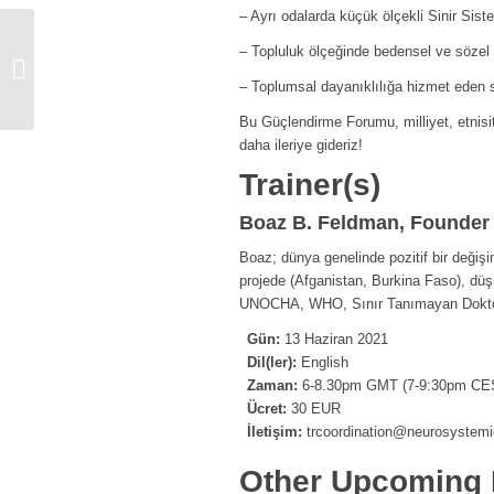
– Ayrı odalarda küçük ölçekli Sinir Si
1-to-1 Live Demo: The Art and
– Topluluk ölçeğinde bedensel ve sözel 
Science of Finding a Client’s
– Toplumsal dayanıklılığa hizmet eden si
Essential...
Bu Güçlendirme Forumu, milliyet, etnisit
daha ileriye gideriz!
Trainer(s)
Boaz B. Feldman, Founder
Boaz; dünya genelinde pozitif bir değişi
projede (Afganistan, Burkina Faso), düş
UNOCHA, WHO, Sınır Tanımayan Doktorlar
Gün:
13 Haziran 2021
Dil(ler):
English
Zaman:
6-8.30pm GMT (7-9:30pm CE
Ücret:
30 EUR
İletişim:
trcoordination@neurosystemi
Other Upcoming 