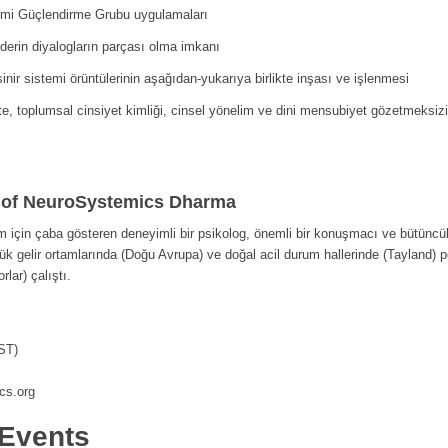
stemi Güçlendirme Grubu uygulamaları
derin diyalogların parçası olma imkanı
nir sistemi örüntülerinin aşağıdan-yukarıya birlikte inşası ve işlenmesi
e, toplumsal cinsiyet kimliği, cinsel yönelim ve dini mensubiyet gözetmeksizin 
 of NeuroSystemics Dharma
m için çaba gösteren deneyimli bir psikolog, önemli bir konuşmacı ve bütüncü
ük gelir ortamlarında (Doğu Avrupa) ve doğal acil durum hallerinde (Tayland) 
) çalıştı.
ST)
cs.org
Events