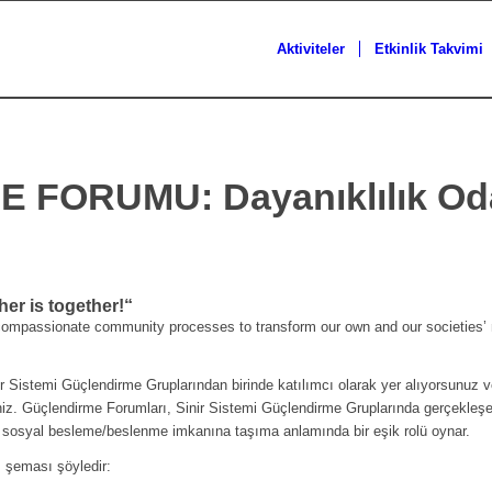
Aktiviteler
Etkinlik Takvimi
FORUMU: Dayanıklılık Odak
her is together!“
mpassionate community processes to transform our own and our societies’ 
nir Sistemi Güçlendirme Gruplarından birinde katılımcı olarak yer alıyorsunu
iz. Güçlendirme Forumları, Sinir Sistemi Güçlendirme Gruplarında gerçekleşen
ve sosyal besleme/beslenme imkanına taşıma anlamında bir eşik rolü oynar.
 şeması şöyledir: