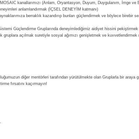
 MOSAIC kanallarımızı (Anlam, Oryantasyon, Duyum, Duygulanım, İmge ve Bili
deneyimleri anlamlandırmak (İÇSEL DENEYİM katmanı)
naklarımıza berraklık kazandırıp bunları güçlendirmek ve böylece birebir sea
r Sistemi Güçlendirme Gruplarında deneyimlediğimiz aidiyet hissini pekiştirm
k gruplara açılmak suretiyle sosyal ağımızı genişletmek ve kuvvetlendirm
uğumuzun diğer mentörleri tarafından yürütülmekte olan Gruplarla bir araya ge
tirme fırsatını kaçırmayın!
r