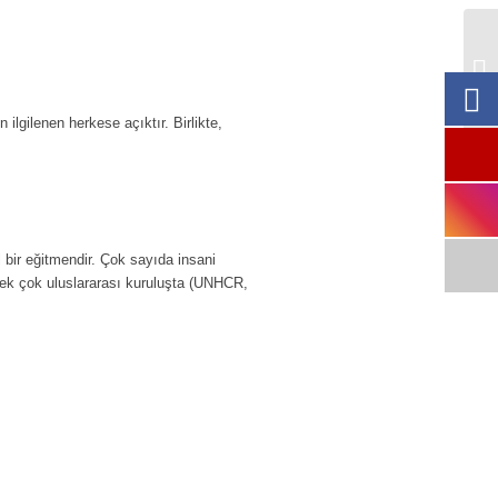
12
Gü
Fu
ilgilenen herkese açıktır. Birlikte,
l bir eğitmendir. Çok sayıda insani
pek çok uluslararası kuruluşta (UNHCR,