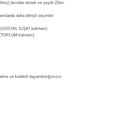
nç) tecrübe etmek ve çeşitli Zihin-
nslarda daha bilinçli seçimler
ek (SOSYAL İLİŞKİ katmanı)
ek (TOPLUM katmanı)
lme ve kolektif dayanıklılığımızın