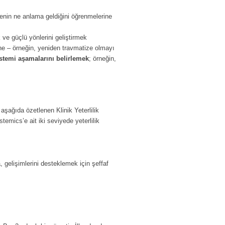
enin ne anlama geldiğini öğrenmelerine
ve güçlü yönlerini geliştirmek
ne – örneğin, yeniden travmatize olmayı
istemi aşamalarını belirlemek
; örneğin,
 aşağıda özetlenen Klinik Yeterlilik
temics’e ait iki seviyede yeterlilik
, gelişimlerini desteklemek için şeffaf