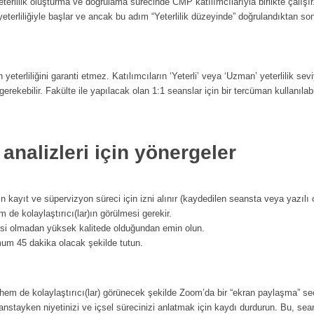
erlilik oluşturma ve doğrulama sürecinde CMP katılımcılarıyla birlikte çalışır.
rliliğiyle başlar ve ancak bu adım “Yeterlilik düzeyinde” doğrulandıktan so
terliliğini garanti etmez. Katılımcıların ‘Yeterli’ veya ‘Uzman’ yeterlilik sevi
rekebilir. Fakülte ile yapılacak olan 1:1 seanslar için bir tercüman kullanılabi
 analizleri için yönergeler
 kayıt ve süpervizyon süreci için izni alınır (kaydedilen seansta veya yazılı 
de kolaylaştırıcı(lar)ın görülmesi gerekir.
tisi olmadan yüksek kalitede olduğundan emin olun.
mum 45 dakika olacak şekilde tutun.
hem de kolaylaştırıcı(lar) görünecek şekilde Zoom’da bir “ekran paylaşma” se
nstayken niyetinizi ve içsel sürecinizi anlatmak için kaydı durdurun. Bu, sea