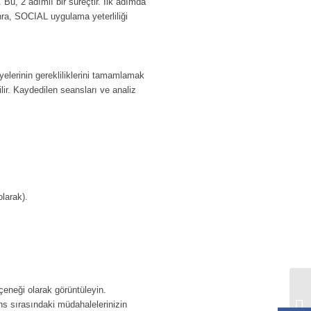
 Bu, 2 adımlı bir süreçtir. İlk adımda
nra, SOCIAL uygulama yeterliliği
yelerinin gerekliliklerini tamamlamak
lir. Kaydedilen seansları ve analiz
olarak).
çeneği olarak görüntüleyin.
ns sırasındaki müdahalelerinizin
TÜ