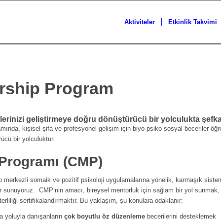
Aktiviteler
Etkinlik Takvimi
orship Program
erinizi geliştirmeye doğru dönüştürücü bir yolculukta şefkat
tamında, kişisel şifa ve profesyonel gelişim için biyo-psiko sosyal beceriler 
ücü bir yolculuktur.
 Programı (CMP)
merkezli somaik ve pozitif psikoloji uygulamalarına yönelik, karmaşık sistemle
er sunuyoruz.
CMP’nin amacı, bireysel mentorluk için sağlam bir yol sunmak, b
liliği sertifikalandırmaktır. Bu yaklaşım, şu konulara odaklanır:
 yoluyla danışanların
çok boyutlu öz düzenleme
becerilerini desteklemek