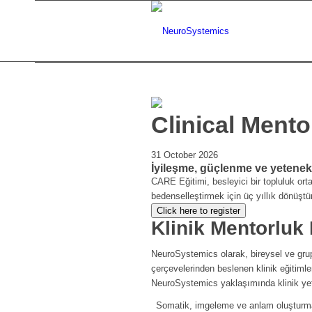
Clinical Ment
31 October 2026
İyileşme, güçlenme ve yetenekl
CARE Eğitimi, besleyici bir topluluk or
bedenselleştirmek için üç yıllık dönüştür
Click here to register
Klinik Mentorluk
NeuroSystemics olarak, bireysel ve grup 
çerçevelerinden beslenen klinik eğitiml
NeuroSystemics yaklaşımında klinik yeter
Somatik, imgeleme ve anlam oluşturma