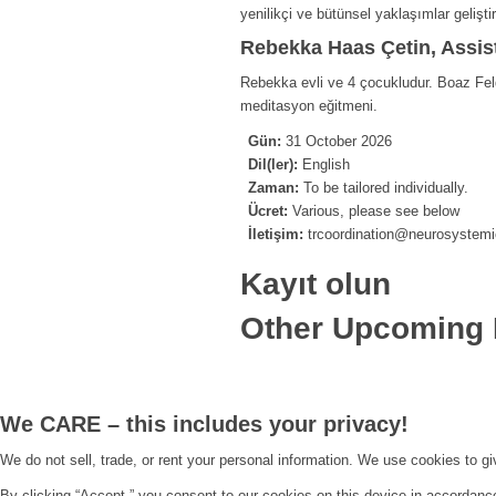
yenilikçi ve bütünsel yaklaşımlar gelişt
Rebekka Haas Çetin, Assis
Rebekka evli ve 4 çocukludur. Boaz Fel
meditasyon eğitmeni.
Gün:
31 October 2026
Dil(ler):
English
Zaman:
To be tailored individually.
Ücret:
Various, please see below
İletişim:
trcoordination@neurosystemi
Kayıt olun
Other Upcoming 
We CARE – this includes your privacy!
We do not sell, trade, or rent your personal information. We use cookies to g
By clicking “Accept,” you consent to our cookies on this device in accordanc