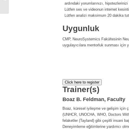
ardındaki yorumlarınızı, hipotezleriniz
Banu Çeçen...
Lütfen ses ve videonun internet kesin
Lütfen analizi maksimum 20 dakika tut
Uygunluk
CMP, NeuroSystemics Fakültesinin Neur
uygulayıcılara mentorluk sunması için ya
Click here to register
Trainer(s)
Boaz B. Feldman, Faculty
Boaz, küresel iyileşme ve gelişim için ç
(UNHCR, UNOCHA, WHO, Doctors Without 
felaketler (Tayland) gibi çeşitli insani
Deneyimleme eğitimlerine yardımcı olmu