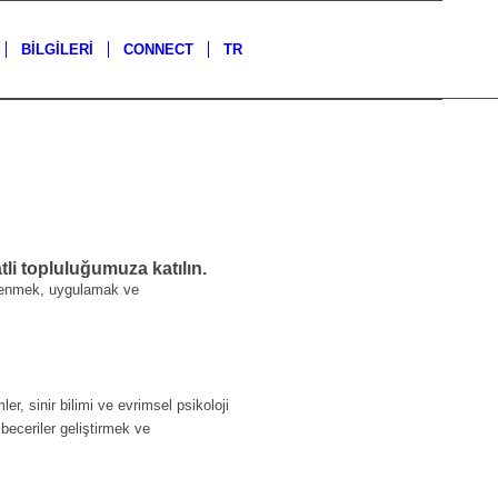
BİLGİLERİ
CONNECT
TR
li topluluğumuza katılın.
öğrenmek, uygulamak ve
r, sinir bilimi ve evrimsel psikoloji
eceriler geliştirmek ve