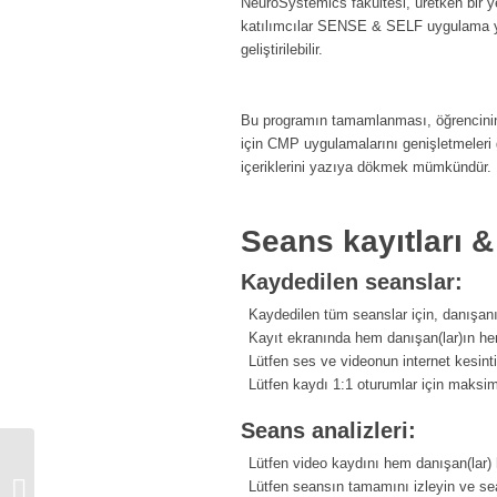
NeuroSystemics fakültesi, üretken bir yet
katılımcılar SENSE & SELF uygulama yete
geliştirilebilir.
Bu programın tamamlanması, öğrencinin ye
için CMP uygulamalarını genişletmeleri ge
içeriklerini yazıya dökmek mümkündür.
Seans kayıtları &
Kaydedilen seanslar:
Kaydedilen tüm seanslar için, danışanın
Kayıt ekranında hem danışan(lar)ın hem 
Lütfen ses ve videonun internet kesin
Lütfen kaydı 1:1 oturumlar için maksi
Seans analizleri:
Lütfen video kaydını hem danışan(lar) 
28 Haftalık - Sinir Sistemi
Lütfen seansın tamamını izleyin ve sea
Güçlendirme Grubu Buğu Türkoğul ve