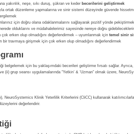
ana yakınlık, neşe, sıkı duruş, şükran ve keder
becerilerini geliştirmek
ğıyla ortak düzenleme yapmalarına ve sinir sistemi düzeyinde güvende hissetm
ergilemek
larınız için doğru olana odaklanmalarını sağlayarak pozitif yönde pekiştirmek 
erede olduklarını ve müdahalelerimiz sayesinde nereye doğru gidebilecekleri
in çok erken olup olmadığını değerlendirmek – uyumlanmak için
temel sinir s
n bir travmaya girişmek için çok erken olup olmadığını değerlendirmek
ogramı
liği belgelemek için bu yaklaşımdaki becerileri geliştirme fırsatı sağlar. Ayrıca,
ysel ve (ii) grup seansı uygulamalarında “Yetkin’ & ‘Uzman” olmak üzere, NeuroSys
NeuroSystemics Klinik Yeterlilik Kriterlerini (CliCC) kullanarak katılımcılarla
üzeylerini değerlendirir.
iği