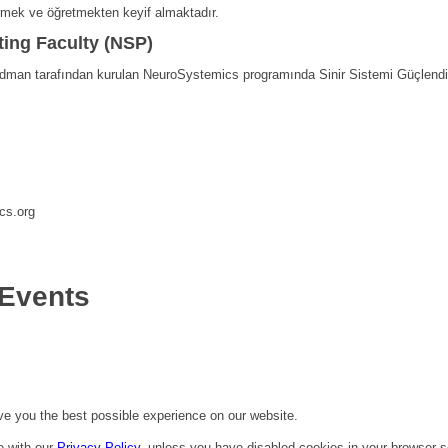
irmek ve öğretmekten keyif almaktadır.
ting Faculty (NSP)
dman tarafından kurulan NeuroSystemics programında Sinir Sistemi Güçlendir
cs.org
Events
ive you the best possible experience on our website.
e with our
Privacy Policy
, unless you have disabled cookies in your browser s