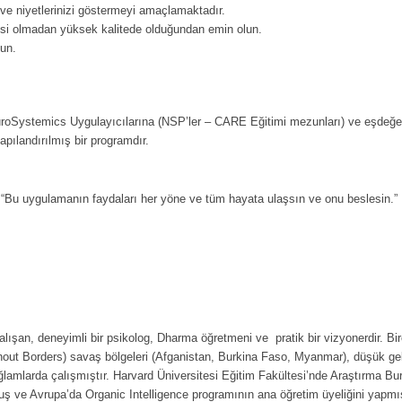
i ve niyetlerinizi göstermeyi amaçlamaktadır.
tisi olmadan yüksek kalitede olduğundan emin olun.
un.
oSystemics Uygulayıcılarına (NSP’ler – CARE Eğitimi mezunları) ve eşdeğer
pılandırılmış bir programdır.
“Bu uygulamanın faydaları her yöne ve tüm hayata ulaşsın ve onu beslesin.”
alışan, deneyimli bir psikolog, Dharma öğretmeni ve pratik bir vizyonerdir. Bi
Borders) savaş bölgeleri (Afganistan, Burkina Faso, Myanmar), düşük gelir
 bağlamlarda çalışmıştır. Harvard Üniversitesi Eğitim Fakültesi’nde Araştırma B
ş ve Avrupa’da Organic Intelligence programının ana öğretim üyeliğini yapmı