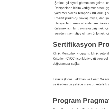
Şefkat, iyi niyetli görmezden gelme, c
Danışanların bizim varlığımız aracılı
yardımcı olacak
terapötik bir duruş
s
Pozitif psikoloji
yaklaşımıyla, danışan
Danışanların mevcut anda tam olarak n
önlemek için bir travmaya girişmek iç
yeniden travmatize olmayı önlemek içi
Sertifikasyon Pr
Klinik Mentorluk Programı, klinik yeterli
Kriterleri (CliCC) içerikleriyle (i) bire
doğrulaması sağlar.
Fakülte (Boaz Feldman ve Heath Wilson), 
ve üretken bir şekilde mevcut yeterlilik d
Program Pragmat