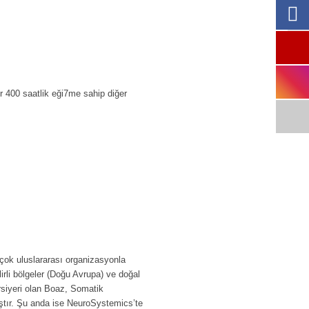
 400 saatlik eği7me sahip diğer
rçok uluslararası organizasyonla
li bölgeler (Doğu Avrupa) ve doğal
ursiyeri olan Boaz, Somatik
ştır. Şu anda ise NeuroSystemics’te