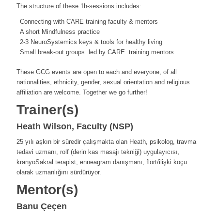
The structure of these 1h-sessions includes:
Connecting with CARE training faculty & mentors
A short Mindfulness practice
2-3 NeuroSystemics keys & tools for healthy living
Small break-out groups led by CARE training mentors
These GCG events are open to each and everyone, of all
nationalities, ethnicity, gender, sexual orientation and religious
affiliation are welcome. Together we go further!
Trainer(s)
Heath Wilson, Faculty (NSP)
25 yılı aşkın bir süredir çalışmakta olan Heath, psikolog, travma
tedavi uzmanı, rolf (derin kas masajı tekniği) uygulayıcısı,
kranyoSakral terapist, enneagram danışmanı, flört/ilişki koçu
olarak uzmanlığını sürdürüyor.
Mentor(s)
Banu Çeçen