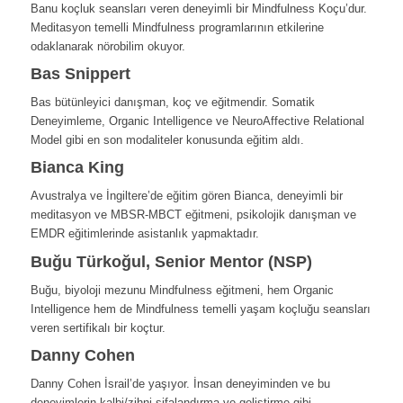
Banu koçluk seansları veren deneyimli bir Mindfulness Koçu’dur.
Meditasyon temelli Mindfulness programlarının etkilerine
odaklanarak nörobilim okuyor.
Bas Snippert
Bas bütünleyici danışman, koç ve eğitmendir. Somatik
Deneyimleme, Organic Intelligence ve NeuroAffective Relational
Model gibi en son modaliteler konusunda eğitim aldı.
Bianca King
Avustralya ve İngiltere’de eğitim gören Bianca, deneyimli bir
meditasyon ve MBSR-MBCT eğitmeni, psikolojik danışman ve
EMDR eğitimlerinde asistanlık yapmaktadır.
Buğu Türkoğul, Senior Mentor (NSP)
Buğu, biyoloji mezunu Mindfulness eğitmeni, hem Organic
Intelligence hem de Mindfulness temelli yaşam koçluğu seansları
veren sertifikalı bir koçtur.
Danny Cohen
Danny Cohen İsrail’de yaşıyor. İnsan deneyiminden ve bu
deneyimlerin kalbi/zihni şifalandırma ve geliştirme gibi