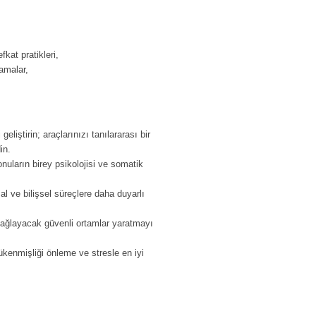
kat pratikleri,
lamalar,
eliştirin; araçlarınızı tanılararası bir
in.
uların birey psikolojisi ve somatik
al ve bilişsel süreçlere daha duyarlı
 sağlayacak güvenli ortamlar yaratmayı
kenmişliği önleme ve stresle en iyi