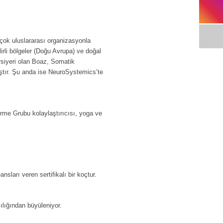
rçok uluslararası organizasyonla
li bölgeler (Doğu Avrupa) ve doğal
ursiyeri olan Boaz, Somatik
ştır. Şu anda ise NeuroSystemics’te
me Grubu kolaylaştırıcısı, yoga ve
ları veren sertifikalı bir koçtur.
lığından büyüleniyor.