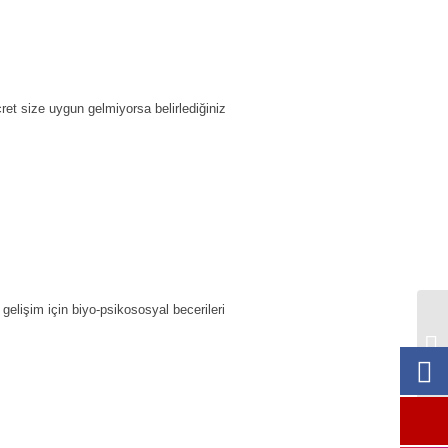
ret size uygun gelmiyorsa belirlediğiniz
gelişim için biyo-psikososyal becerileri
13
He