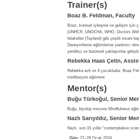
Trainer(s)
Boaz B. Feldman, Faculty
Boaz, küresel iyileşme ve gelişim için ç
(UNHCR, UNOCHA, WHO, Doctors Without 
felaketler (Tayland) gibi çeşitli insani
Deneyimleme eğitimlerine yardımcı olmu
yenilikçi ve bütünsel yaklaşımlar gelişt
Rebekka Haas Çetin, Assis
Rebekka evli ve 4 çocukludur. Boaz Fel
meditasyon eğitmeni.
Mentor(s)
Buğu Türkoğul, Senior Men
Buğu, biyoloji mezunu Mindfulness eğitm
Nazlı Sarıyıldız, Senior Me
Nazlı, son 15 yıldır “contemplative science
Gün:
27–28 Ocak 2024