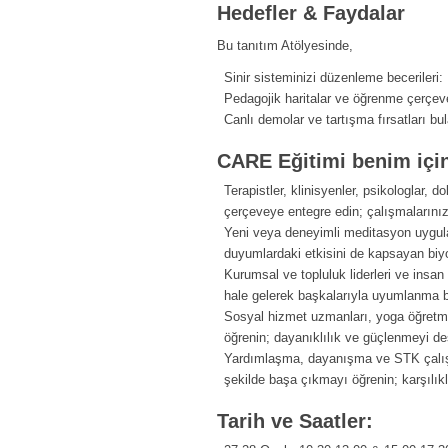
Hedefler & Faydalar
Bu tanıtım Atölyesinde,
Sinir sisteminizi düzenleme becerileri: 
Pedagojik haritalar ve öğrenme çerçe
Canlı demolar ve tartışma fırsatları bu
CARE Eğitimi benim içi
Terapistler, klinisyenler, psikologlar, do
çerçeveye entegre edin; çalışmalarınız
Yeni veya deneyimli meditasyon uygula
duyumlardaki etkisini de kapsayan biyo
Kurumsal ve topluluk liderleri ve insan
hale gelerek başkalarıyla uyumlanma bec
Sosyal hizmet uzmanları, yoga öğretmen
öğrenin; dayanıklılık ve güçlenmeyi des
Yardımlaşma, dayanışma ve STK çalışanl
şekilde başa çıkmayı öğrenin; karşılı
Tarih ve Saatler: