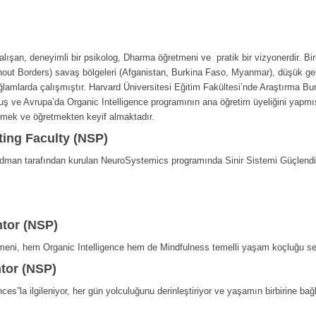
alışan, deneyimli bir psikolog, Dharma öğretmeni ve pratik bir vizyonerdir. Bi
Borders) savaş bölgeleri (Afganistan, Burkina Faso, Myanmar), düşük gelir
 bağlamlarda çalışmıştır. Harvard Üniversitesi Eğitim Fakültesi’nde Araştırma B
ş ve Avrupa’da Organic Intelligence programının ana öğretim üyeliğini yapmı
irmek ve öğretmekten keyif almaktadır.
ting Faculty (NSP)
dman tarafından kurulan NeuroSystemics programında Sinir Sistemi Güçlendir
tor (NSP)
eni, hem Organic Intelligence hem de Mindfulness temelli yaşam koçluğu seans
ntor (NSP)
s”la ilgileniyor, her gün yolculuğunu derinleştiriyor ve yaşamın birbirine bağlı