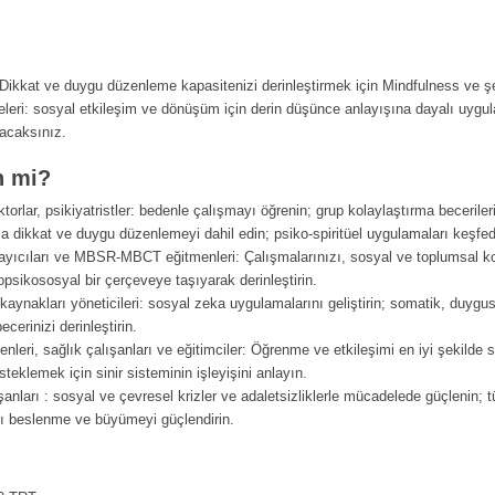
Dikkat ve duygu düzenleme kapasitenizi derinleştirmek için Mindfulness ve şef
veleri: sosyal etkileşim ve dönüşüm için derin düşünce anlayışına dayalı uygu
lacaksınız.
n mi?
ktorlar, psikiyatristler: bedenle çalışmayı öğrenin; grup kolaylaştırma becerileri g
a dikkat ve duygu düzenlemeyi dahil edin; psiko-spiritüel uygulamaları keşfed
yıcıları ve MBSR-MBCT eğitmenleri: Çalışmalarınızı, sosyal ve toplumsal kon
psikososyal bir çerçeveye taşıyarak derinleştirin.
 kaynakları yöneticileri: sosyal zeka uygulamalarını geliştirin; somatik, duygus
erinizi derinleştirin.
leri, sağlık çalışanları ve eğitimciler: Öğrenme ve etkileşimi en iyi şekilde
teklemek için sinir sisteminin işleyişini anlayın.
arı : sosyal ve çevresel krizler ve adaletsizliklerle mücadelede güçlenin; tü
klı beslenme ve büyümeyi güçlendirin.