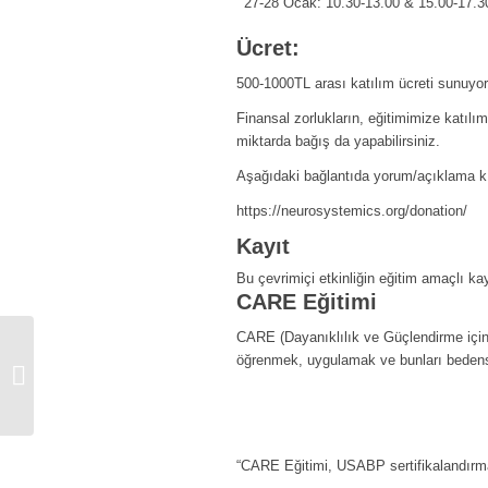
27-28 Ocak
: 10.30-13.00 & 15.00-17.
Ücret:
500-1000TL arası katılım ücreti sunuyoru
Finansal zorlukların, eğitimimize katılı
miktarda bağış da yapabilirsiniz.
Aşağıdaki bağlantıda yorum/açıklama kı
https://neurosystemics.org/donation/
Kayıt
Bu çevrimiçi etkinliğin eğitim amaçlı kay
CARE Eğitimi
CARE (Dayanıklılık ve Güçlendirme için K
öğrenmek, uygulamak ve bunları bedensel
Sinir Sistemini Güçlendirmek ve
Esnek Dayanıklılık Oluşturmak
“CARE Eğitimi, USABP sertifikalandırmas