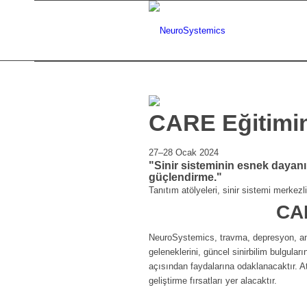
CARE Eğitimine 
27–28 Ocak 2024
"Sinir sisteminin esnek dayanık
güçlendirme."
Tanıtım atölyeleri, sinir sistemi merkezl
CAR
NeuroSystemics, travma, depresyon, anksiye
geleneklerini, güncel sinirbilim bulguların
açısından faydalarına odaklanacaktır. At
geliştirme fırsatları yer alacaktır.