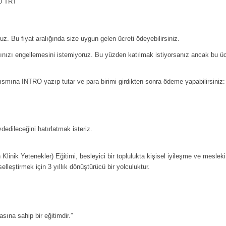
30 TRT
z. Bu fiyat aralığında size uygun gelen ücreti ödeyebilirsiniz.
mınızı engellemesini istemiyoruz. Bu yüzden katılmak istiyorsanız ancak bu üc
smına INTRO yazıp tutar ve para birimi girdikten sonra ödeme yapabilirsiniz:
dedileceğini hatırlatmak isteriz.
linik Yetenekler) Eğitimi, besleyici bir toplulukta kişisel iyileşme ve mesleki 
leştirmek için 3 yıllık dönüştürücü bir yolculuktur.
ına sahip bir eğitimdir.”