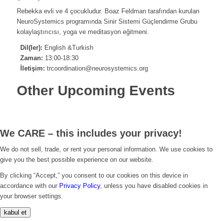
Rebekka evli ve 4 çocukludur. Boaz Feldman tarafından kurulan
NeuroSystemics programında Sinir Sistemi Güçlendirme Grubu
kolaylaştırıcısı, yoga ve meditasyon eğitmeni.
Dil(ler):
English &Turkish
Zaman:
13:00-18:30
İletişim:
trcoordination@neurosystemics.org
Other Upcoming Events
We CARE – this includes your privacy!
We do not sell, trade, or rent your personal information. We use cookies to
give you the best possible experience on our website.
By clicking “Accept,” you consent to our cookies on this device in
accordance with our
Privacy Policy
, unless you have disabled cookies in
your browser settings.
kabul et