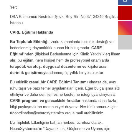
Yer:
DBA Balmumcu:Bestekar Şevki Bey Sk. No:37, 34349 Beşiktaş/
İstanbul
CARE Eğitimi Hakkında
Bu Topluluk Etkinliği
, zorlu zamanlarda topluluk desteği ve
bedenlenmiş dayanıklılık sunan bir buluşmadır.
CARE
Eğitimi’nden
(İlişkisel Bedenlenme için Klinik Yetkinlikler) ilham
alır; bu eğitim, hem kişisel hem de profesyonel ortamlarda
terapötik varoluş, duygusal düzenleme ve kişilerarası
derinlik geliştirmeye
adanmış üç yıllık bir yolculuktur.
Bu etkinlik
resmi bir CARE Eğitimi Tanıtımı
olmasa da, aynı
ruhu taşır ve bazı temel uygulamaları içerir. Eğer bu çalışma sizi
etkiliyor ve daha derinlemesine keşfetme isteği uyandırıyorsa,
CARE programı ve gelecekteki fırsatlar
hakkında daha fazla
bilgi paylaşmaktan memnuniyet duyarız. Her türlü sorunuz için
trcoordination@neurosystemics.org ‘a mail atabilirsiniz.
Bu Topluluk Etkinliğine katılan herkes, ücretsiz olarak,
NeuroSystemics’in “Dayanıklılık, Güçlenme ve Uyanış için