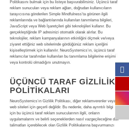
Politikasını bulmak için bu listeye başvurabilirsiniz. Üçüncü taraf
reklam sunucuları veya reklam ağları, doğrudan kullanıcıların
tarayıcısına gönderilen Simple Mindfulness’ta görünen ilgili
reklamlarında ve bağlantılarında kullanılan tanımlama bilgileri,
JavaScript veya Web İşaretçileri gibi teknolojileri kullanır. Bu
gerçekleştiğinde IP adresinizi otomatik olarak alırlar. Bu
teknolojiler, reklam kampanyalarının etkinliğini ölçmek ve/veya
ziyaret ettiğiniz web sitelerinde gördüğünüz reklam içeriğini
kişiselleştirmek için kullanılır. NeuroSystemics’ın, üçüncü taraf
reklamcılar tarafından kullanılan bu tanımlama bilgilerine erişimi
veya kontrolü olmadığını unutmayın.
ÜÇÜNCÜ TARAF GIZLILIK
POLITIKALARI
NeuroSystemics’ın Gizlilik Politikası, diğer reklamverenler veya
web siteleri için geçerli değildir. Bu nedenle, daha ayrıntılı bilgi
için bu üçüncü taraf reklam sunucularının ilgili, onların
uygulamalarını ve belirli seçeneklerden nasıl vazgeçileceğine dair
talimatları içerebilecek olan Gizlilik Politikalarına başvurmanızı