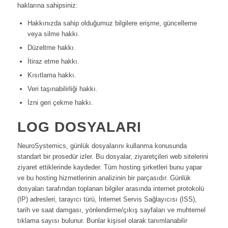
haklarına sahipsiniz:
Hakkınızda sahip olduğumuz bilgilere erişme, güncelleme
veya silme hakkı.
Düzeltme hakkı.
İtiraz etme hakkı.
Kısıtlama hakkı.
Veri taşınabilirliği hakkı.
İzni geri çekme hakkı.
LOG DOSYALARI
NeuroSystemics, günlük dosyalarını kullanma konusunda
standart bir prosedür izler. Bu dosyalar, ziyaretçileri web sitelerini
ziyaret ettiklerinde kaydeder. Tüm hosting şirketleri bunu yapar
ve bu hosting hizmetlerinin analizinin bir parçasıdır. Günlük
dosyaları tarafından toplanan bilgiler arasında internet protokolü
(IP) adresleri, tarayıcı türü, İnternet Servis Sağlayıcısı (ISS),
tarih ve saat damgası, yönlendirme/çıkış sayfaları ve muhtemel
tıklama sayısı bulunur. Bunlar kişisel olarak tanımlanabilir