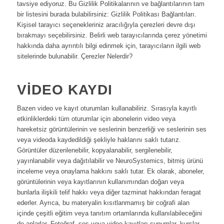
tavsiye ediyoruz. Bu Gizlilik Politikalarının ve bağlantılarının tam
bir listesini burada bulabilirsiniz: Gizlilik Politikası Bağlantıları.
Kişisel tarayıcı seçenekleriniz aracılığıyla çerezleri devre dışı
bırakmayı seçebilirsiniz. Belirli web tarayıcılarında çerez yönetimi
hakkında daha ayrıntılı bilgi edinmek için, tarayıcıların ilgili web
sitelerinde bulunabilir. Çerezler Nelerdir?
VIDEO KAYDI
Bazen video ve kayıt oturumları kullanabiliriz. Sırasıyla kayıtlı
etkinliklerdeki tüm oturumlar için abonelerin video veya
hareketsiz görüntülerinin ve seslerinin benzerliği ve seslerinin ses
veya videoda kaydedildiği şekliyle haklarını saklı tutarız.
Görüntüler düzenlenebilir, kopyalanabilir, sergilenebilir,
yayınlanabilir veya dağıtılabilir ve NeuroSystemics, bitmiş ürünü
inceleme veya onaylama hakkını saklı tutar. Ek olarak, aboneler,
görüntülerinin veya kayıtlarının kullanımından doğan veya
bunlarla ilişkili telif hakkı veya diğer tazminat hakkından feragat
ederler. Ayrıca, bu materyalin kısıtlanmamış bir coğrafi alan
içinde çeşitli eğitim veya tanıtım ortamlarında kullanılabileceğini
de anlarlar. Fotoğraf, ses veya video kayıtları sunumlar, kurslar,